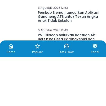
6 Agustus 2026 12.53
Pemkab Sleman Luncurkan Aplikasi
Gandheng ATS untuk Tekan Angka
Anak Tidak Sekolah
6 Agustus 2026 12.49
PMI Cilacap Salurkan Bantuan Air
Bersih ke Desa Karangkemiri dan
SMP Negeri 3 Gandrungmangu
Home
Populer
Ketik Loker
Kanal
6 Agustus 2026 12.24
Sambut HUT Kemerdekaan, Plt
Bupati Tulungagung Buka Gerakan
Pangan Murah dan Produk
Unggulan di Desa Wonorejo
6 Agustus 2026 12.20
Workshop PWI-AFPI, Akhmad Munir:
Wartawan Punya Peran Lindungi
Masyarakat dari Jerat Pinjol Ilegal