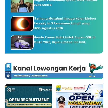
Buka Suara
Gerhana Matahari hingga Hujan Meteor
Perseid, Ini 9 Fenomena Langit yang
Hiasi Agustus 2026
Honda Pamer Mobil Listrik Super-ONE di
GIIAS 2026, Dijual Limited 100 Unit