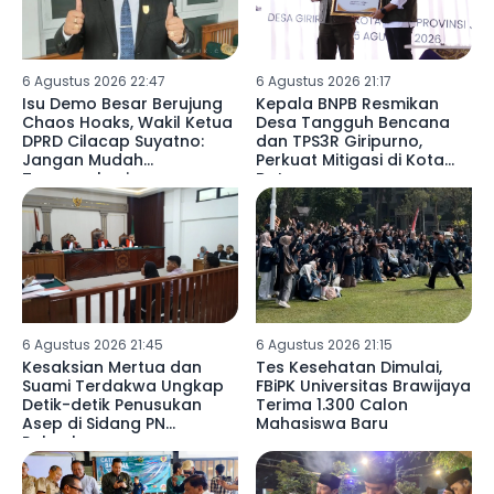
6 Agustus 2026 22:47
6 Agustus 2026 21:17
Isu Demo Besar Berujung
Kepala BNPB Resmikan
Chaos Hoaks, Wakil Ketua
Desa Tangguh Bencana
DPRD Cilacap Suyatno:
dan TPS3R Giripurno,
Jangan Mudah
Perkuat Mitigasi di Kota
Terprovokasi
Batu
6 Agustus 2026 21:45
6 Agustus 2026 21:15
Kesaksian Mertua dan
Tes Kesehatan Dimulai,
Suami Terdakwa Ungkap
FBiPK Universitas Brawijaya
Detik-detik Penusukan
Terima 1.300 Calon
Asep di Sidang PN
Mahasiswa Baru
Palembang