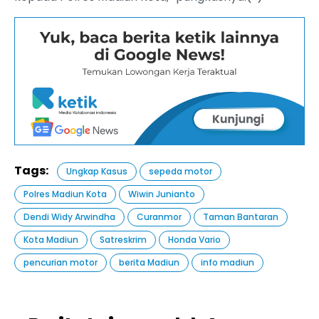
Tags:
Ungkap Kasus
sepeda motor
Polres Madiun Kota
Wiwin Junianto
Dendi Widy Arwindha
Curanmor
Taman Bantaran
Kota Madiun
Satreskrim
Honda Vario
pencurian motor
berita Madiun
info madiun