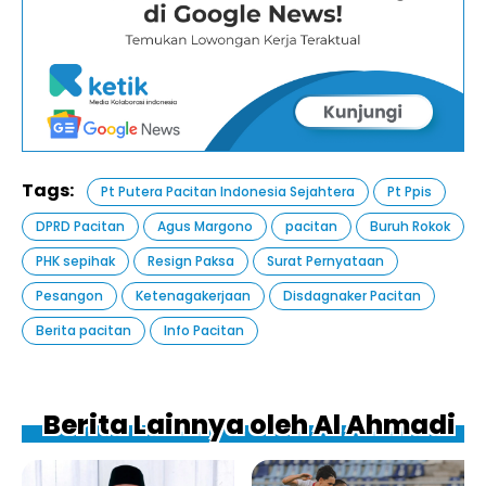
Tags:
Pt Putera Pacitan Indonesia Sejahtera
Pt Ppis
DPRD Pacitan
Agus Margono
pacitan
Buruh Rokok
PHK sepihak
Resign Paksa
Surat Pernyataan
Pesangon
Ketenagakerjaan
Disdagnaker Pacitan
Berita pacitan
Info Pacitan
Berita Lainnya oleh Al Ahmadi