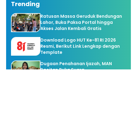
Trending
Ratusan Massa Geruduk Bendungan
Lahor, Buka Paksa Portal hingga
Akses Jalan Kembali Gratis
Download Logo HUT Ke-81 RI 2026
Resmi, Berikut Link Lengkap dengan
Template
Dugaan Penahanan Ijazah, MAN
Pacitan Buka Suara
Gerhana Matahari hingga Hujan
Meteor Perseid, Ini 9 Fenomena Langit
yang Hiasi Agustus 2026
Honda Pamer Mobil Listrik Super-ONE
di GIIAS 2026, Dijual Limited 100 Unit