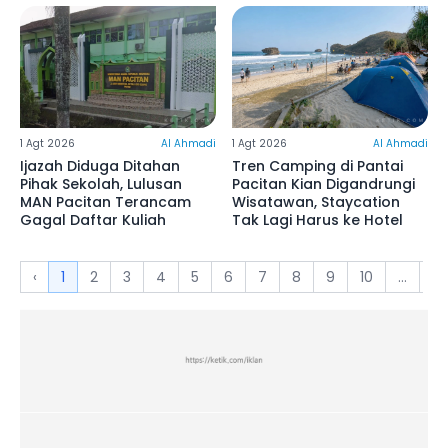
1 Agt 2026
Al Ahmadi
1 Agt 2026
Al Ahmadi
Ijazah Diduga Ditahan
Tren Camping di Pantai
Pihak Sekolah, Lulusan
Pacitan Kian Digandrungi
MAN Pacitan Terancam
Wisatawan, Staycation
Gagal Daftar Kuliah
Tak Lagi Harus ke Hotel
‹
1
2
3
4
5
6
7
8
9
10
...
17