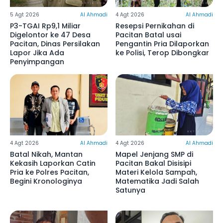
5 Agt 2026
Al Ahmadi
4 Agt 2026
Al Ahmadi
P3-TGAI Rp9,1 Miliar
Resepsi Pernikahan di
Digelontor ke 47 Desa
Pacitan Batal usai
Pacitan, Dinas Persilakan
Pengantin Pria Dilaporkan
Lapor Jika Ada
ke Polisi, Terop Dibongkar
Penyimpangan
4 Agt 2026
Al Ahmadi
4 Agt 2026
Al Ahmadi
Batal Nikah, Mantan
Mapel Jenjang SMP di
Kekasih Laporkan Catin
Pacitan Bakal Disisipi
Pria ke Polres Pacitan,
Materi Kelola Sampah,
Begini Kronologinya
Matematika Jadi Salah
Satunya