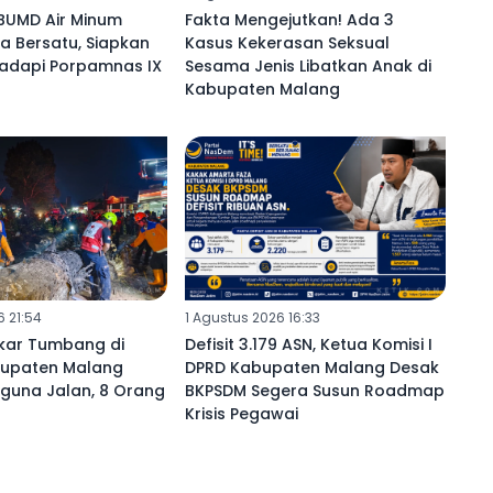
BUMD Air Minum
Fakta Mengejutkan! Ada 3
a Bersatu, Siapkan
Kasus Kekerasan Seksual
adapi Porpamnas IX
Sesama Jenis Libatkan Anak di
Kabupaten Malang ‎
6 21:54
1 Agustus 2026 16:33
kar Tumbang di
Defisit 3.179 ASN, Ketua Komisi I
abupaten Malang
DPRD Kabupaten Malang Desak
guna Jalan, 8 Orang
BKPSDM Segera Susun Roadmap
Krisis Pegawai ‎