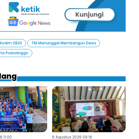
Kodim 0820
TNI Manunggal Membangun Desa
ita Probolinggo
ilang
6 11:00
6 Agustus 2026 09:16