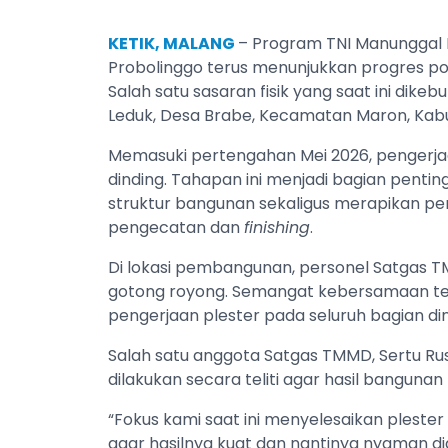
KETIK, MALANG
– Program TNI Manunggal
Probolinggo terus menunjukkan progres po
Salah satu sasaran fisik yang saat ini dikeb
Leduk, Desa Brabe, Kecamatan Maron, Kab
Memasuki pertengahan Mei 2026, pengerjaa
dinding. Tahapan ini menjadi bagian penti
struktur bangunan sekaligus merapikan p
pengecatan dan
finishing
.
Di lokasi pembangunan, personel Satgas
gotong royong. Semangat kebersamaan ter
pengerjaan plester pada seluruh bagian di
Salah satu anggota Satgas TMMD, Sertu R
dilakukan secara teliti agar hasil bangunan 
“Fokus kami saat ini menyelesaikan plester
agar hasilnya kuat dan nantinya nyaman di