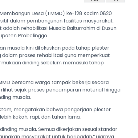
 Membangun Desa (TMMD) ke-128 Kodim 0820
sitif dalam pembangunan fasilitas masyarakat.
ut adalah rehabilitasi Musala Baiturrahim di Dusun
upaten Probolinggo.
n musala kini difokuskan pada tahap plester
ng dalam proses rehabilitasi guna memperkuat
ermukaan dinding sebelum memasuki tahap
 TMMD bersama warga tampak bekerja secara
lihat sejak proses pencampuran material hingga
nding musala.
ustam, mengatakan bahwa pengerjaan plester
lebih kokoh, rapi, dan tahan lama.
 dinding musala. Semua dikerjakan sesuai standar
gunakan masyarakat untuk beribadah,” ujarnya.