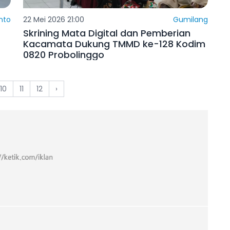
nto
22 Mei 2026 21:00
Gumilang
Skrining Mata Digital dan Pemberian
Kacamata Dukung TMMD ke-128 Kodim
0820 Probolinggo
10
11
12
›