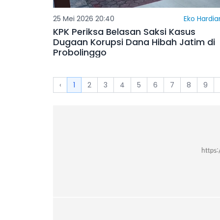
25 Mei 2026 20:40
Eko Hardia
KPK Periksa Belasan Saksi Kasus
Dugaan Korupsi Dana Hibah Jatim di
Probolinggo
‹
1
2
3
4
5
6
7
8
9