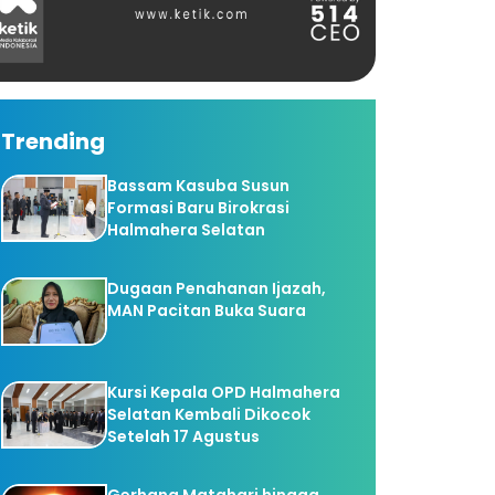
Trending
Bassam Kasuba Susun
Formasi Baru Birokrasi
Halmahera Selatan
Dugaan Penahanan Ijazah,
MAN Pacitan Buka Suara
Kursi Kepala OPD Halmahera
Selatan Kembali Dikocok
Setelah 17 Agustus