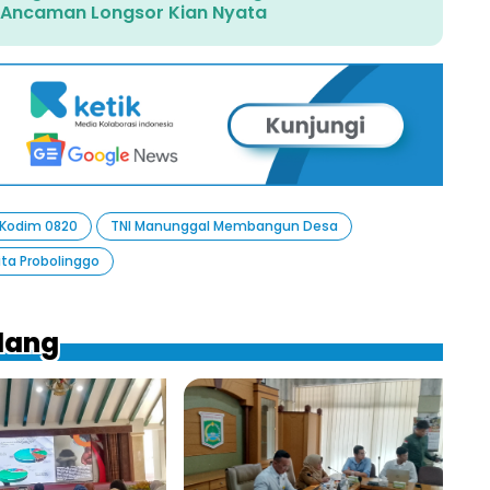
i Ancaman Longsor Kian Nyata
Kodim 0820
TNI Manunggal Membangun Desa
ita Probolinggo
ilang