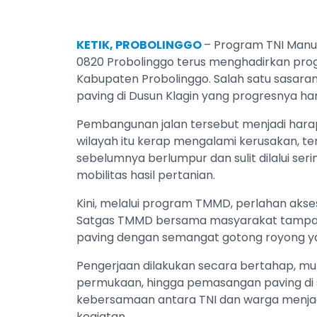
KETIK, PROBOLINGGO
– Program TNI Man
0820 Probolinggo terus menghadirkan pro
Kabupaten Probolinggo. Salah satu sasaran
paving di Dusun Klagin yang progresnya h
Pembangunan jalan tersebut menjadi harap
wilayah itu kerap mengalami kerusakan, te
sebelumnya berlumpur dan sulit dilalui se
mobilitas hasil pertanian.
Kini, melalui program TMMD, perlahan akses
Satgas TMMD bersama masyarakat tamp
paving dengan semangat gotong royong yan
Pengerjaan dilakukan secara bertahap, mul
permukaan, hingga pemasangan paving di se
kebersamaan antara TNI dan warga menjad
kegiatan.