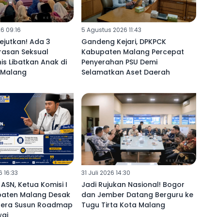
6 09:16
5 Agustus 2026 11:43
ejutkan! Ada 3
Gandeng Kejari, DPKPCK
rasan Seksual
Kabupaten Malang Percepat
s Libatkan Anak di
Penyerahan PSU Demi
Malang ‎
Selamatkan Aset Daerah ‎
 16:33
31 Juli 2026 14:30
9 ASN, Ketua Komisi I
‎Jadi Rujukan Nasional! Bogor
aten Malang Desak
dan Jember Datang Berguru ke
gera Susun Roadmap
Tugu Tirta Kota Malang ‎
ai ‎