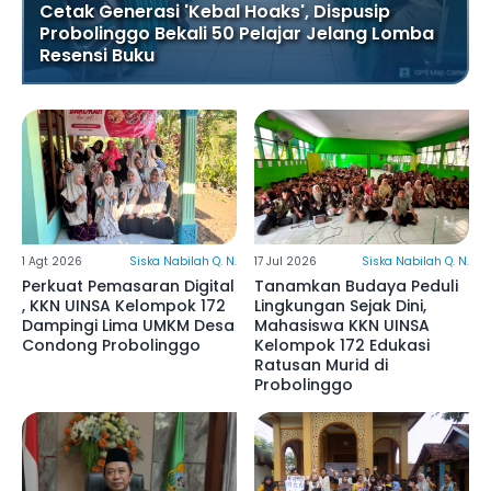
Cetak Generasi 'Kebal Hoaks', Dispusip
Probolinggo Bekali 50 Pelajar Jelang Lomba
Resensi Buku
1 Agt 2026
Siska Nabilah Q. N.
17 Jul 2026
Siska Nabilah Q. N.
Perkuat Pemasaran Digital
Tanamkan Budaya Peduli
, KKN UINSA Kelompok 172
Lingkungan Sejak Dini,
Dampingi Lima UMKM Desa
Mahasiswa KKN UINSA
Condong Probolinggo
Kelompok 172 Edukasi
Ratusan Murid di
Probolinggo