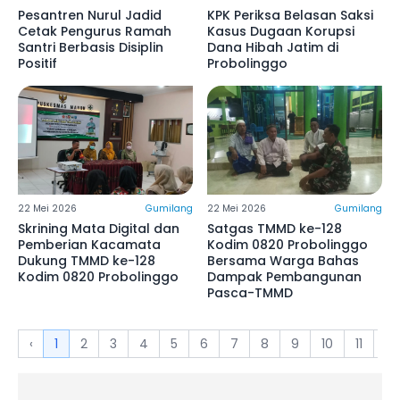
Pesantren Nurul Jadid
KPK Periksa Belasan Saksi
Cetak Pengurus Ramah
Kasus Dugaan Korupsi
Santri Berbasis Disiplin
Dana Hibah Jatim di
Positif
Probolinggo
22 Mei 2026
Gumilang
22 Mei 2026
Gumilang
Skrining Mata Digital dan
Satgas TMMD ke-128
Pemberian Kacamata
Kodim 0820 Probolinggo
Dukung TMMD ke-128
Bersama Warga Bahas
Kodim 0820 Probolinggo
Dampak Pembangunan
Pasca-TMMD
‹
1
2
3
4
5
6
7
8
9
10
11
12