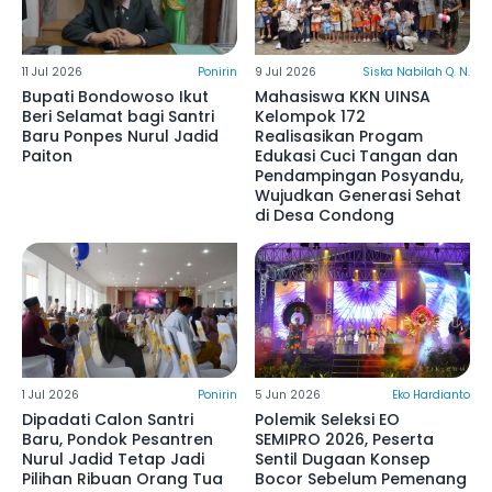
11 Jul 2026
Ponirin
9 Jul 2026
Siska Nabilah Q. N.
Bupati Bondowoso Ikut
Mahasiswa KKN UINSA
Beri Selamat bagi Santri
Kelompok 172
Baru Ponpes Nurul Jadid
Realisasikan Progam
Paiton
Edukasi Cuci Tangan dan
Pendampingan Posyandu,
Wujudkan Generasi Sehat
di Desa Condong
1 Jul 2026
Ponirin
5 Jun 2026
Eko Hardianto
Dipadati Calon Santri
Polemik Seleksi EO
Baru, Pondok Pesantren
SEMIPRO 2026, Peserta
Nurul Jadid Tetap Jadi
Sentil Dugaan Konsep
Pilihan Ribuan Orang Tua
Bocor Sebelum Pemenang