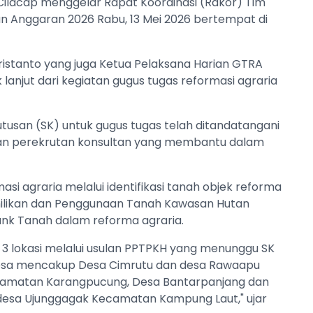
ilacap menggelar Rapat Koordinasi (Rakor) Tim
n Anggaran 2026 Rabu, 13 Mei 2026 bertempat di
ristanto yang juga Ketua Pelaksana Harian GTRA
njut dari kegiatan gugus tugas reformasi agraria
usan (SK) untuk gugus tugas telah ditandatangani
kukan perekrutan konsultan yang membantu dalam
si agraria melalui identifikasi tanah objek reforma
milikan dan Penggunaan Tanah Kawasan Hutan
 Bank Tanah dalam reforma agraria.
 3 lokasi melalui usulan PPTPKH yang menunggu SK
 desa mencakup Desa Cimrutu dan desa Rawaapu
camatan Karangpucung, Desa Bantarpanjang dan
sa Ujunggagak Kecamatan Kampung Laut," ujar