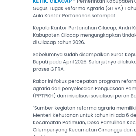
KETIK, CILACAP
– Pemerintah Kabupaten C
Gugus Tugas Reforma Agraria (GTRA) Tahu
Aula Kantor Pertanahan setempat.
Kepala Kantor Pertanahan Cilacap, Andri K
Kabupaten Cilacap mengungkapkan tindak la
di Cilacap tahun 2026.
Sebelumnya sudah disampaikan Surat Keput
Bupati pada April 2026. Selanjutnya dila
proses GTRA.
Rakor ini fokus percepatan program reforma
agraria dari penyelesaian Penguasaan Pe
(PPTPKH) dan inisialisasi sosialisasi peran
"Sumber kegiatan reforma agraria memiliki
Menteri Kehutanan untuk tahun ini ada 6
Kecamatan Patimuan, Desa Pamulihan Ke
Cilempunyang Kecamatan Cimanggu dan de