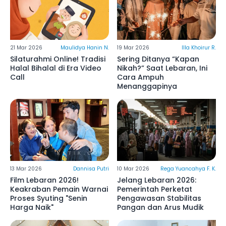
21 Mar 2026
Maulidya Hanin N.
19 Mar 2026
Illa Khoirur R.
Silaturahmi Online! Tradisi
Sering Ditanya “Kapan
Halal Bihalal di Era Video
Nikah?” Saat Lebaran, Ini
Call
Cara Ampuh
Menanggapinya
13 Mar 2026
Dannisa Putri
10 Mar 2026
Rega Yuancahya F. K.
Film Lebaran 2026!
Jelang Lebaran 2026:
Keakraban Pemain Warnai
Pemerintah Perketat
Proses Syuting "Senin
Pengawasan Stabilitas
Harga Naik"
Pangan dan Arus Mudik