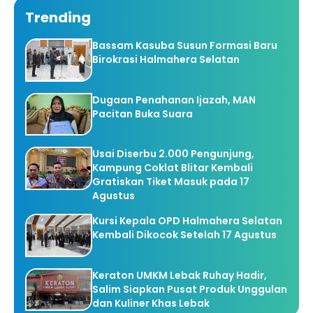
Trending
Bassam Kasuba Susun Formasi Baru
Birokrasi Halmahera Selatan
Dugaan Penahanan Ijazah, MAN
Pacitan Buka Suara
Usai Diserbu 2.000 Pengunjung,
Kampung Coklat Blitar Kembali
Gratiskan Tiket Masuk pada 17
Agustus
Kursi Kepala OPD Halmahera Selatan
Kembali Dikocok Setelah 17 Agustus
Keraton UMKM Lebak Ruhay Hadir,
Salim Siapkan Pusat Produk Unggulan
dan Kuliner Khas Lebak