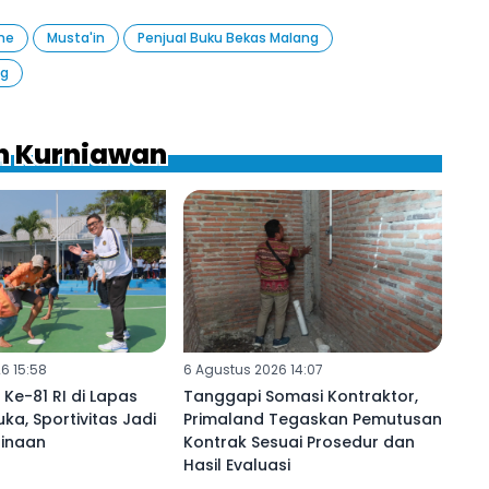
me
Musta'in
Penjual Buku Bekas Malang
ng
uh Kurniawan
6 15:58
6 Agustus 2026 14:07
 Ke-81 RI di Lapas
Tanggapi Somasi Kontraktor,
ka, Sportivitas Jadi
Primaland Tegaskan Pemutusan
inaan
Kontrak Sesuai Prosedur dan
Hasil Evaluasi