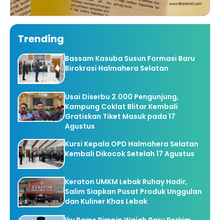
Trending
Bassam Kasuba Susun Formasi Baru
Birokrasi Halmahera Selatan
Usai Diserbu 2.000 Pengunjung,
Kampung Coklat Blitar Kembali
Gratiskan Tiket Masuk pada 17
Agustus
Kursi Kepala OPD Halmahera Selatan
Kembali Dikocok Setelah 17 Agustus
Keraton UMKM Lebak Ruhay Hadir,
Salim Siapkan Pusat Produk Unggulan
dan Kuliner Khas Lebak
Iky Bams Pimpin Wajah Baru Perkim