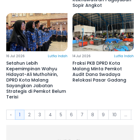
Sopir Angkot
16 Jul 2026
Lutfia Indah
14 Jul 2026
Lutfia Indah
Setahun Lebih
Fraksi PKB DPRD Kota
Kepemimpinan Wahyu
Malang Minta Pemkot
Hidayat-Ali Muthohirin,
Audit Dana Swadaya
DPRD Kota Malang
Relokasi Pasar Gadang
Sayangkan Jabatan
Strategis di Pemkot Belum
Terisi
‹
1
2
3
4
5
6
7
8
9
10
...
22