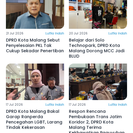
21 Jul 2026
Lutfia Indah
20 Jul 2026
Lutfia Indah
DPRD Kota Malang Sebut
Belajar dari Solo
Penyelesaian PKL Tak
Technopark, DPRD Kota
Cukup Sekadar Penertiban
Malang Dorong MCC Jadi
BLUD
17 Jul 2026
Lutfia Indah
17 Jul 2026
Lutfia Indah
DPRD Kota Malang Bakal
Respon Rencana
Garap Ranperda
Pembukaan Trans Jatim
Pencegahan LGBT, Larang
Koridor 2, DPRD Kota
Tindak Kekerasan
Malang Terima
Kekhawatiran Paguyuban