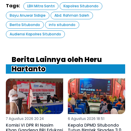
Tags:
LBH Mitra Santri
Kapolres Situbondo
Bayu Anuwar Sidiqie
Abd. Rahman Saleh
Berita Situbondo
info situbondo
Audiensi Kapolres Situbondo
Berita Lainnya oleh Heru
Hartanto
7 Agustus 2026 20:24
6 Agustus 2026 18:51
Komisi VI DPR RI Nasim
Kepala DPMD Situbondo
Khan Gandeng BRI Edukasi
Tutup Bimtek Sipades 3.0,