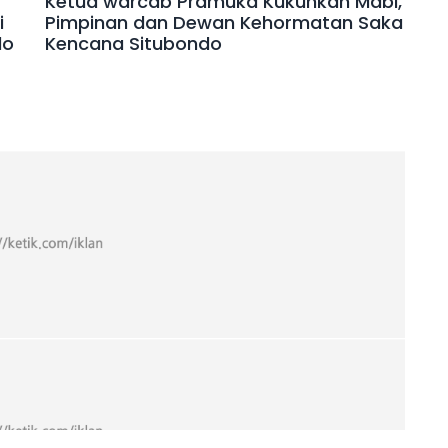
Ketua warcab Pramuka Kukuhkan Mabi,
i
Pimpinan dan Dewan Kehormatan Saka
do
Kencana Situbondo