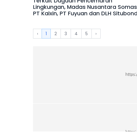
Terkait Dugaan Pencemaran
Lingkungan, Madas Nusantara Somas
PT Kaixin, PT Fuyuan dan DLH Situbon
‹
1
2
3
4
5
›