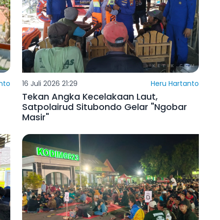
nto
16 Juli 2026 21:29
Heru Hartanto
Tekan Angka Kecelakaan Laut,
Satpolairud Situbondo Gelar "Ngobar
Masir"