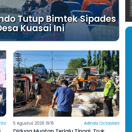
ndo Tutup Bimtek Sipades
Desa Kuasai Ini
nto
5 Agustus 2026 19:15
Adinda Octaviani