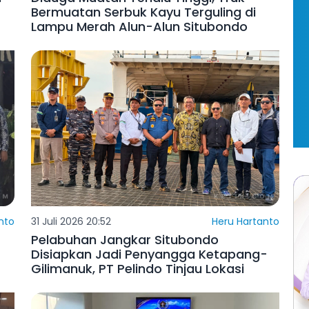
i
Diduga Muatan Terlalu Tinggi, Truk
Bermuatan Serbuk Kayu Terguling di
Lampu Merah Alun-Alun Situbondo
nto
31 Juli 2026 20:52
Heru Hartanto
Pelabuhan Jangkar Situbondo
Disiapkan Jadi Penyangga Ketapang-
Gilimanuk, PT Pelindo Tinjau Lokasi