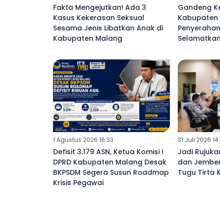
Fakta Mengejutkan! Ada 3
Gandeng Ke
Kasus Kekerasan Seksual
Kabupaten 
Sesama Jenis Libatkan Anak di
Penyerahan
Kabupaten Malang ‎
Selamatkan
1 Agustus 2026 16:33
31 Juli 2026 14
Defisit 3.179 ASN, Ketua Komisi I
‎Jadi Rujuk
DPRD Kabupaten Malang Desak
dan Jember
BKPSDM Segera Susun Roadmap
Tugu Tirta 
Krisis Pegawai ‎