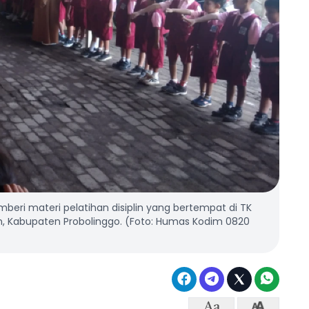
eri materi pelatihan disiplin yang bertempat di TK
n, Kabupaten Probolinggo. (Foto: Humas Kodim 0820