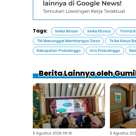
Tags:
Serka Ikhsan
Serka Khoirul
Tmmd Ke
TNI Manunggal Membangun Desa
Tk Ika Karya Ba
Kabupaten Probolinggo
info Probolinggo
Ber
Berita Lainnya oleh Gum
6 Agustus 2026 09:16
5 Agustus 202