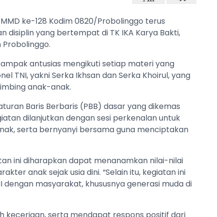
 TMMD ke-128 Kodim 0820/Probolinggo terus
n disiplin yang bertempat di TK IKA Karya Bakti,
Probolinggo.
g tampak antusias mengikuti setiap materi yang
nel TNI, yakni Serka Ikhsan dan Serka Khoirul, yang
mbing anak-anak.
aturan Baris Berbaris (PBB) dasar yang dikemas
tan dilanjutkan dengan sesi perkenalan untuk
 anak, serta bernyanyi bersama guna menciptakan
an ini diharapkan dapat menanamkan nilai-nilai
ter anak sejak usia dini. “Selain itu, kegiatan ini
I dengan masyarakat, khususnya generasi muda di
 keceriaan, serta mendapat respons positif dari