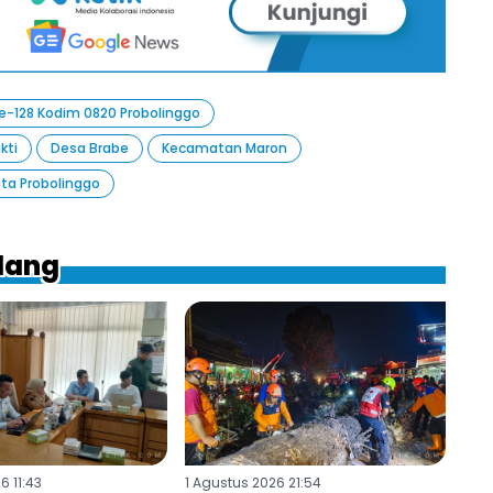
-128 Kodim 0820 Probolinggo
kti
Desa Brabe
Kecamatan Maron
ita Probolinggo
ilang
6 11:43
1 Agustus 2026 21:54