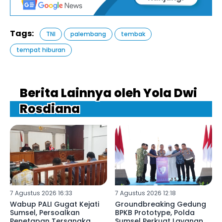
Tags:
TNI
palembang
tembak
tempat hiburan
Berita Lainnya oleh Yola Dwi
Rosdiana
7 Agustus 2026 16:33
7 Agustus 2026 12:18
Wabup PALI Gugat Kejati
Groundbreaking Gedung
Sumsel, Persoalkan
BPKB Prototype, Polda
Penetapan Tersangka
Sumsel Perkuat Layanan