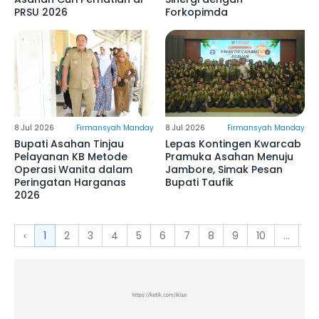
PRSU 2026
Forkopimda
8 Jul 2026
Firmansyah Manday
8 Jul 2026
Firmansyah Manday
Bupati Asahan Tinjau
Lepas Kontingen Kwarcab
Pelayanan KB Metode
Pramuka Asahan Menuju
Operasi Wanita dalam
Jambore, Simak Pesan
Peringatan Harganas
Bupati Taufik
2026
‹
1
2
3
4
5
6
7
8
9
10
...
17