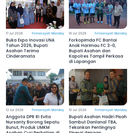
17 Jul 2026
Firmansyah Manday
16 Jul 2026
Firmansyah Manday
Buka Expo Inovasi UNA
Forkopimda FC Bantai
Tahun 2026, Bupati
Anak Harimau FC 3-0,
Asahan Terima
Bupati Asahan dan
Cinderamata
Kapolres Tampil Perkasa
di Lapangan
12 Jul 2026
Firmansyah Manday
10 Jul 2026
Firmansyah Manday
Anggota DPR RI Evita
Bupati Asahan Hadiri Pisah
Nursanty Borong Sepatu
Sambut Danlanal TBA,
Bunut, Produk UMKM
Tekankan Pentingnya
Asahan Curi Perhatian di
Sinergi dengan