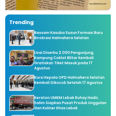
Trending
Bassam Kasuba Susun Formasi Baru
Birokrasi Halmahera Selatan
Usai Diserbu 2.000 Pengunjung,
Kampung Coklat Blitar Kembali
Gratiskan Tiket Masuk pada 17
Agustus
Kursi Kepala OPD Halmahera Selatan
Kembali Dikocok Setelah 17 Agustus
Keraton UMKM Lebak Ruhay Hadir,
Salim Siapkan Pusat Produk Unggulan
dan Kuliner Khas Lebak