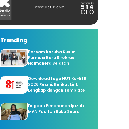
Trending
Bassam Kasuba Susun
Formasi Baru Birokrasi
Halmahera Selatan
Download Logo HUT Ke-81 RI
2026 Resmi, Berikut Link
Lengkap dengan Template
Dugaan Penahanan Ijazah,
MAN Pacitan Buka Suara