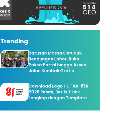
Trending
Ratusan Massa Geruduk
Bendungan Lahor, Buka
Paksa Portal hingga Akses
Jalan Kembali Gratis
Download Logo HUT Ke-81 RI
2026 Resmi, Berikut Link
Lengkap dengan Template
Dugaan Penahanan Ijazah,
MAN Pacitan Buka Suara