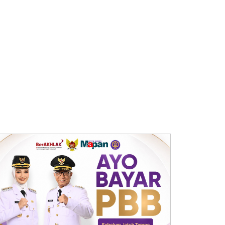
Gerhana Matahari hingga
Hujan Meteor Perseid, Ini 9
Fenomena Langit yang Hiasi
Agustus 2026
Honda Pamer Mobil Listrik
Super-ONE di GIIAS 2026,
Dijual Limited 100 Unit