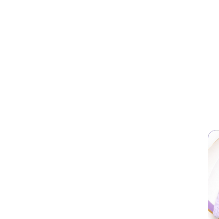
Diduga Gagal Menanjak, Truk Terjun ke
r
Jurang di Giripurno Kota Batu
 P.
23 April 2026 15:28
Dafa Wahyu P.
og
Festival Mata Air Bulukerto, Pemkot
Batu Dorong Pelestarian dan Ekonomi
Warga Hutan