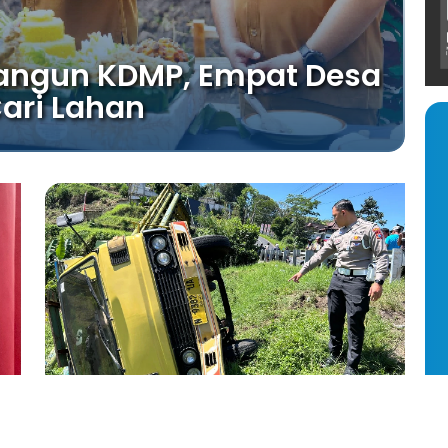
angun KDMP, Empat Desa
Cari Lahan
 P.
24 April 2026 16:20
Dafa Wahyu P.