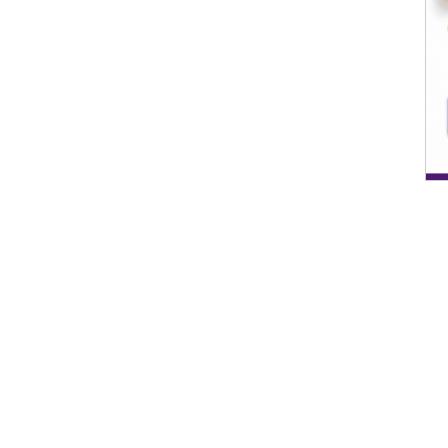
 P.
21 April 2026 21:44
Dafa Wahyu P.
28
Apindo Jatim Dorong UMKM Naik Kelas,
Perkuat Pertumbuhan Ekonomi Kota
Batu