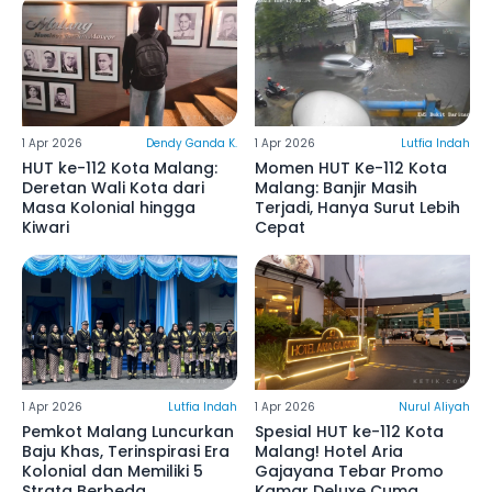
1 Apr 2026
Dendy Ganda K.
1 Apr 2026
Lutfia Indah
HUT ke-112 Kota Malang:
Momen HUT Ke-112 Kota
Deretan Wali Kota dari
Malang: Banjir Masih
Masa Kolonial hingga
Terjadi, Hanya Surut Lebih
Kiwari
Cepat
1 Apr 2026
Lutfia Indah
1 Apr 2026
Nurul Aliyah
Pemkot Malang Luncurkan
Spesial HUT ke-112 Kota
Baju Khas, Terinspirasi Era
Malang! Hotel Aria
Kolonial dan Memiliki 5
Gajayana Tebar Promo
Strata Berbeda
Kamar Deluxe Cuma