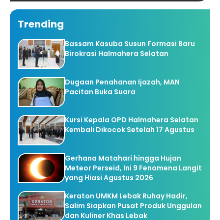
Trending
Bassam Kasuba Susun Formasi Baru
Birokrasi Halmahera Selatan
Dugaan Penahanan Ijazah, MAN
Pacitan Buka Suara
Kursi Kepala OPD Halmahera Selatan
Kembali Dikocok Setelah 17 Agustus
Gerhana Matahari hingga Hujan
Meteor Perseid, Ini 9 Fenomena Langit
yang Hiasi Agustus 2026
Keraton UMKM Lebak Ruhay Hadir,
Salim Siapkan Pusat Produk Unggulan
dan Kuliner Khas Lebak