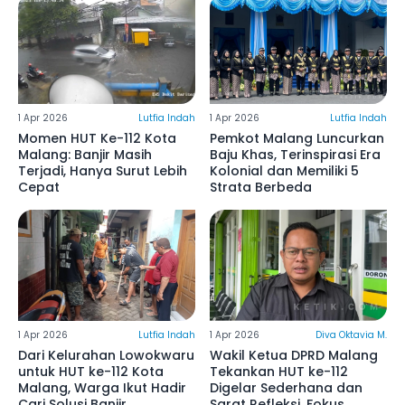
1 Apr 2026
Lutfia Indah
1 Apr 2026
Lutfia Indah
Momen HUT Ke-112 Kota
Pemkot Malang Luncurkan
Malang: Banjir Masih
Baju Khas, Terinspirasi Era
Terjadi, Hanya Surut Lebih
Kolonial dan Memiliki 5
Cepat
Strata Berbeda
1 Apr 2026
Lutfia Indah
1 Apr 2026
Diva Oktavia M.
Dari Kelurahan Lowokwaru
Wakil Ketua DPRD Malang
untuk HUT ke-112 Kota
Tekankan HUT ke-112
Malang, Warga Ikut Hadir
Digelar Sederhana dan
Cari Solusi Banjir
Sarat Refleksi, Fokus