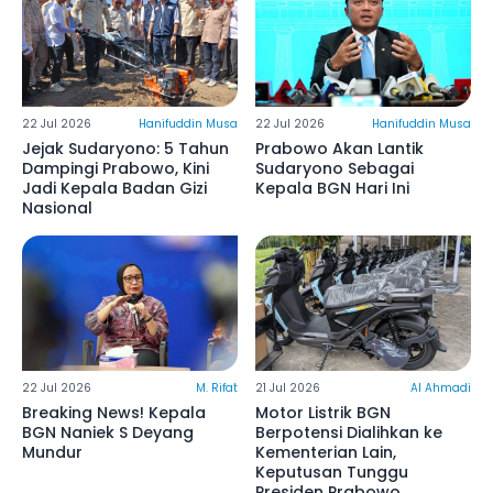
22 Jul 2026
Hanifuddin Musa
22 Jul 2026
Hanifuddin Musa
Jejak Sudaryono: 5 Tahun
Prabowo Akan Lantik
Dampingi Prabowo, Kini
Sudaryono Sebagai
Jadi Kepala Badan Gizi
Kepala BGN Hari Ini
Nasional
22 Jul 2026
M. Rifat
21 Jul 2026
Al Ahmadi
Breaking News! Kepala
Motor Listrik BGN
BGN Naniek S Deyang
Berpotensi Dialihkan ke
Mundur
Kementerian Lain,
Keputusan Tunggu
Presiden Prabowo