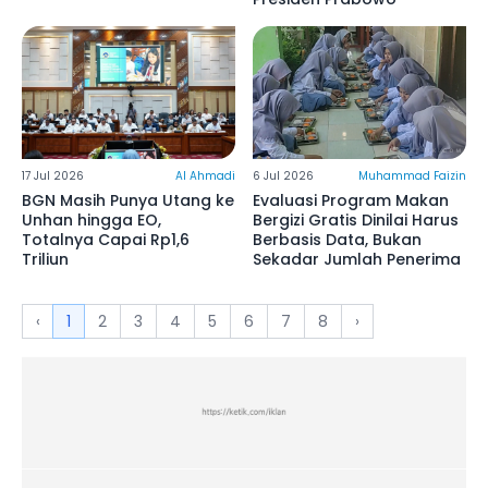
17 Jul 2026
Al Ahmadi
6 Jul 2026
Muhammad Faizin
BGN Masih Punya Utang ke
Evaluasi Program Makan
Unhan hingga EO,
Bergizi Gratis Dinilai Harus
Totalnya Capai Rp1,6
Berbasis Data, Bukan
Triliun
Sekadar Jumlah Penerima
‹
1
2
3
4
5
6
7
8
›