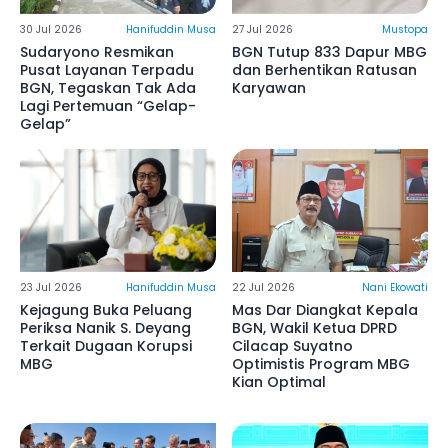
30 Jul 2026
Hanifuddin Musa
27 Jul 2026
Mustopa
Sudaryono Resmikan
BGN Tutup 833 Dapur MBG
Pusat Layanan Terpadu
dan Berhentikan Ratusan
BGN, Tegaskan Tak Ada
Karyawan
Lagi Pertemuan “Gelap-
Gelap”
23 Jul 2026
Hanifuddin Musa
22 Jul 2026
Nani Ekowati
Kejagung Buka Peluang
Mas Dar Diangkat Kepala
Periksa Nanik S. Deyang
BGN, Wakil Ketua DPRD
Terkait Dugaan Korupsi
Cilacap Suyatno
MBG
Optimistis Program MBG
Kian Optimal