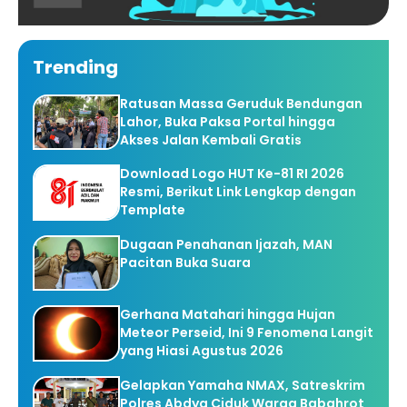
Trending
Ratusan Massa Geruduk Bendungan
Lahor, Buka Paksa Portal hingga
Akses Jalan Kembali Gratis
Download Logo HUT Ke-81 RI 2026
Resmi, Berikut Link Lengkap dengan
Template
Dugaan Penahanan Ijazah, MAN
Pacitan Buka Suara
Gerhana Matahari hingga Hujan
Meteor Perseid, Ini 9 Fenomena Langit
yang Hiasi Agustus 2026
Gelapkan Yamaha NMAX, Satreskrim
Polres Abdya Ciduk Warga Babahrot