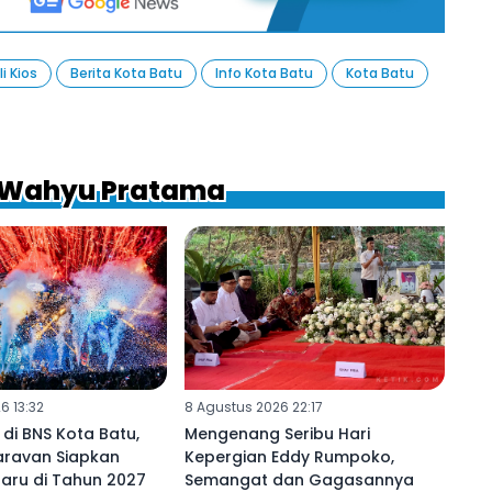
li Kios
Berita Kota Batu
Info Kota Batu
Kota Batu
a Wahyu Pratama
6 13:32
8 Agustus 2026 22:17
 di BNS Kota Batu,
Mengenang Seribu Hari
Caravan Siapkan
Kepergian Eddy Rumpoko,
aru di Tahun 2027
Semangat dan Gagasannya