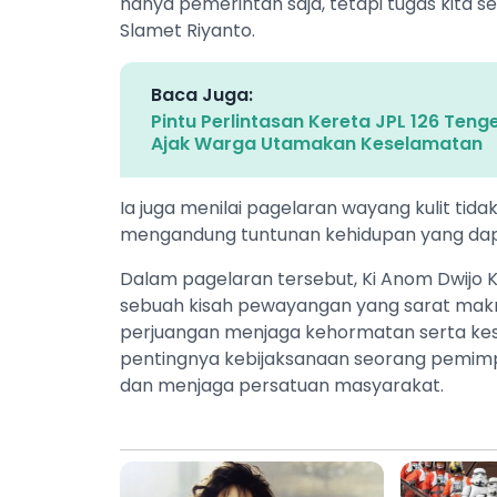
hanya pemerintah saja, tetapi tugas kita
Slamet Riyanto.
Baca Juga:
Pintu Perlintasan Kereta JPL 126 Ten
Ajak Warga Utamakan Keselamatan
‎Ia juga menilai pagelaran wayang kulit ti
mengandung tuntunan kehidupan yang dapa
‎Dalam pagelaran tersebut, Ki Anom Dwijo
sebuah kisah pewayangan yang sarat makn
perjuangan menjaga kehormatan serta kes
pentingnya kebijaksanaan seorang pemimp
dan menjaga persatuan masyarakat.