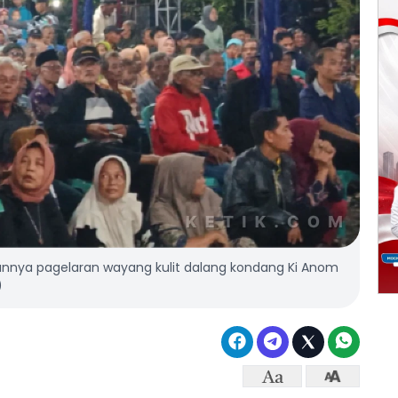
annya pagelaran wayang kulit dalang kondang Ki Anom
)