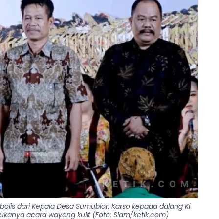
lis dari Kepala Desa Sumublor, Karso kepada dalang Ki
ukanya acara wayang kulit (Foto: Slam/ketik.com)