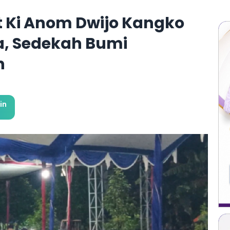
t Ki Anom Dwijo Kangko
a, Sedekah Bumi
n
in