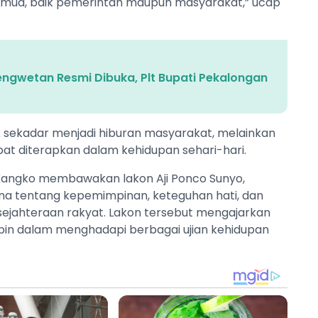
 semua, baik pemerintah maupun masyarakat,” ucap
gengwetan Resmi Dibuka, Plt Bupati Pekalongan
dak sekadar menjadi hiburan masyarakat, melainkan
t diterapkan dalam kehidupan sehari-hari.
 Kangko membawakan lakon Aji Ponco Sunyo,
a tentang kepemimpinan, keteguhan hati, dan
ejahteraan rakyat. Lakon tersebut mengajarkan
in dalam menghadapi berbagai ujian kehidupan