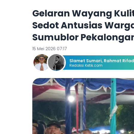
Gelaran Wayang Kuli
Sedot Antusias Warg
Sumublor Pekalonga
15 Mei 2026 07:17
Slamet Sumari
,
Rahmat Rifad
Redaksi Ketik.com