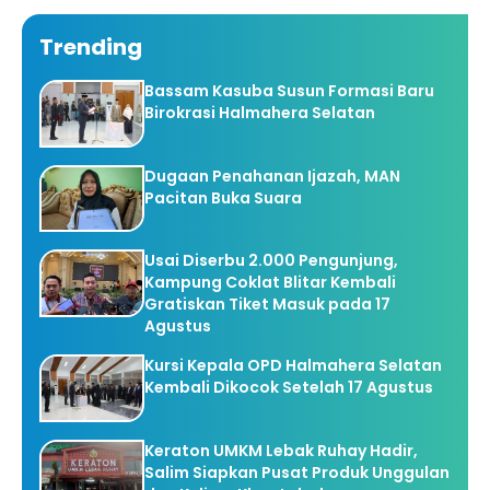
Trending
Bassam Kasuba Susun Formasi Baru
Birokrasi Halmahera Selatan
Dugaan Penahanan Ijazah, MAN
Pacitan Buka Suara
Usai Diserbu 2.000 Pengunjung,
Kampung Coklat Blitar Kembali
Gratiskan Tiket Masuk pada 17
Agustus
Kursi Kepala OPD Halmahera Selatan
Kembali Dikocok Setelah 17 Agustus
Keraton UMKM Lebak Ruhay Hadir,
Salim Siapkan Pusat Produk Unggulan