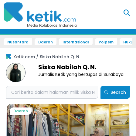
Nusantara
Daerah
Internasional
Polpem
Hukum 
/
Ketik.com
Siska Nabilah Q. N.
Siska Nabilah Q. N.
Jurnalis Ketik yang bertugas di Surabaya
Search
Search
Daerah