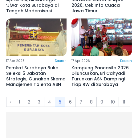
‘Jiwa’ Kota Surabaya di
2026, Cek Info Cuaca
Tengah Modernisasi
Jawa Timur
17 Apr 2026
Daerah
17 Apr 2026
Daerah
Pemkot Surabaya Buka
Kampung Pancasila 2026
Seleksi 5 Jabatan
Diluncurkan, Eri Cahyadi
Strategis, Gunakan Skema
Turunkan ASN Dampingi
Manajemen Talenta ASN
Tiap RW di Surabaya
‹
1
2
3
4
5
6
7
8
9
10
11
12