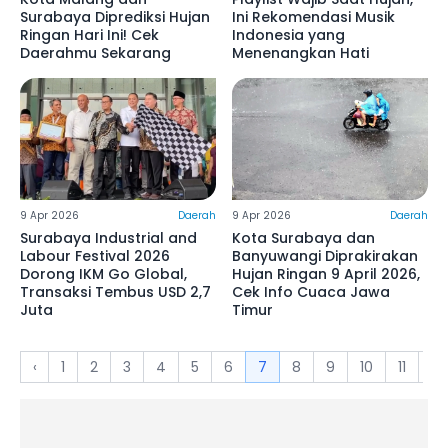
Surabaya Diprediksi Hujan
Ini Rekomendasi Musik
Ringan Hari Ini! Cek
Indonesia yang
Daerahmu Sekarang
Menenangkan Hati
9 Apr 2026
Daerah
9 Apr 2026
Daerah
Surabaya Industrial and
Kota Surabaya dan
Labour Festival 2026
Banyuwangi Diprakirakan
Dorong IKM Go Global,
Hujan Ringan 9 April 2026,
Transaksi Tembus USD 2,7
Cek Info Cuaca Jawa
Juta
Timur
‹
1
2
3
4
5
6
7
8
9
10
11
12