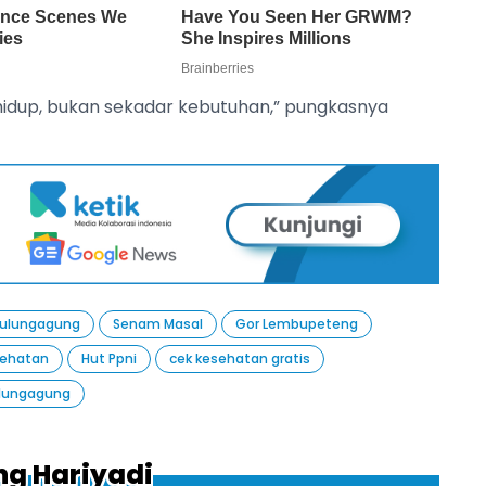
 hidup, bukan sekadar kebutuhan,” pungkasnya
 tulungagung
Senam Masal
Gor Lembupeteng
sehatan
Hut Ppni
cek kesehatan gratis
ulungagung
ng Hariyadi