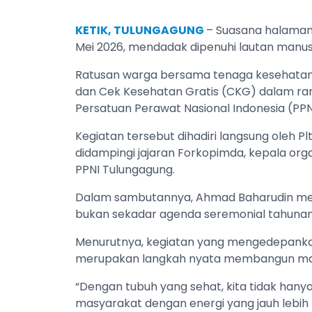
KETIK, TULUNGAGUNG
– Suasana halaman
Mei 2026, mendadak dipenuhi lautan manus
Ratusan warga bersama tenaga kesehatan
dan Cek Kesehatan Gratis (CKG) dalam ra
Persatuan Perawat Nasional Indonesia (PPN
Kegiatan tersebut dihadiri langsung oleh Pl
didampingi jajaran Forkopimda, kepala org
PPNI Tulungagung.
Dalam sambutannya, Ahmad Baharudin men
bukan sekadar agenda seremonial tahunan
Menurutnya, kegiatan yang mengedepankan
merupakan langkah nyata membangun masy
“Dengan tubuh yang sehat, kita tidak hanya 
masyarakat dengan energi yang jauh lebih po