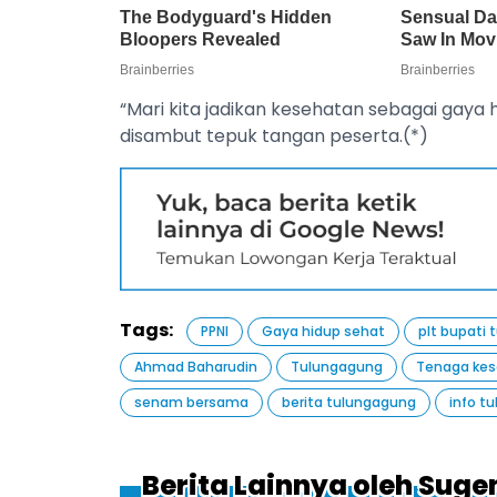
“Mari kita jadikan kesehatan sebagai gaya
disambut tepuk tangan peserta.(*)
Tags:
PPNI
Gaya hidup sehat
plt bupati
Ahmad Baharudin
Tulungagung
Tenaga ke
senam bersama
berita tulungagung
info t
Berita Lainnya oleh Suge