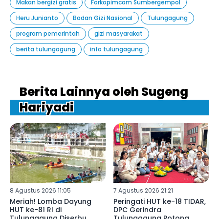
Makan bergizi gratis
Forkopimcam Sumbergempol
Heru Junianto
Badan Gizi Nasional
Tulungagung
program pemerintah
gizi masyarakat
berita tulungagung
info tulungagung
Berita Lainnya oleh Sugeng
Hariyadi
8 Agustus 2026 11:05
7 Agustus 2026 21:21
Meriah! Lomba Dayung
Peringati HUT ke-18 TIDAR,
HUT ke-81 RI di
DPC Gerindra
Tulungagung Diserbu
Tulungagung Potong