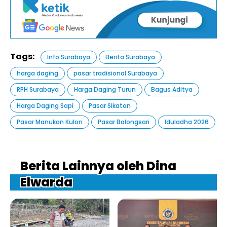
Tags:
Info Surabaya
Berita Surabaya
harga daging
pasar tradisional Surabaya
RPH Surabaya
Harga Daging Turun
Bagus Aditya
Harga Daging Sapi
Pasar Sikatan
Pasar Manukan Kulon
Pasar Balongsari
Iduladha 2026
Berita Lainnya oleh Dina
Elwarda