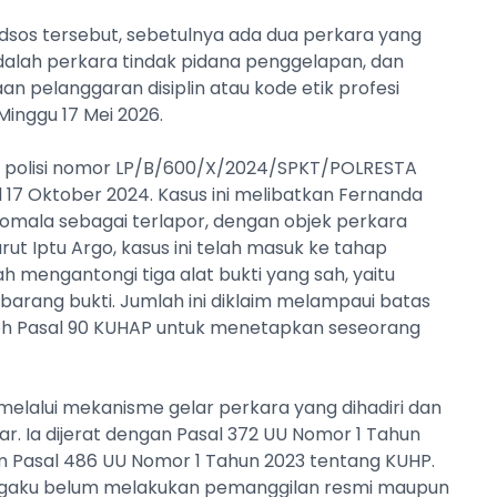
edsos tersebut, sebetulnya ada dua perkara yang
alah perkara tindak pidana penggelapan, dan
n pelanggaran disiplin atau kode etik profesi
Minggu 17 Mei 2026.
n polisi nomor LP/B/600/X/2024/SPKT/POLRESTA
7 Oktober 2024. Kasus ini melibatkan Fernanda
Komala sebagai terlapor, dengan objek perkara
ut Iptu Argo, kasus ini telah masuk ke tahap
ah mengantongi tiga alat bukti yang sah, yaitu
 barang bukti. Jumlah ini diklaim melampaui batas
oleh Pasal 90 KUHAP untuk menetapkan seseorang
 melalui mekanisme gelar perkara yang dihadiri dan
r. Ia dijerat dengan Pasal 372 UU Nomor 1 Tahun
m Pasal 486 UU Nomor 1 Tahun 2023 tentang KUHP.
 mengaku belum melakukan pemanggilan resmi maupun