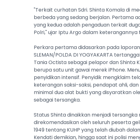
"Terkait curhatan Sdri. Shinta Komala di m
berbeda yang sedang berjalan. Pertama ad
yang kedua adalah pengaduan terkait dugaa
Polri," ujar Iptu Argo dalam keterangannya 
Perkara pertama didasarkan pada lapora
SLEMAN/POLDA DI YOGYAKARTA tertanggal 1
Tania Octista sebagai pelapor dan Shinta 
berupa satu unit gawai merek iPhone. Menur
penyidikan intensif. Penyidik mengklaim tel
keterangan saksi-saksi, pendapat ahli, dan
minimal dua alat bukti yang disyaratkan 
sebagai tersangka.
Status Shinta dinaikkan menjadi tersangka
direkomendasikan oleh seluruh peserta gela
1949 tentang KUHP yang telah diubah dala
Kendati demikian, hingga saat ini polisi