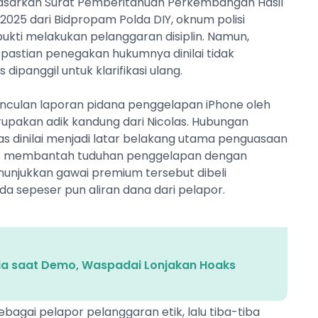
asarkan Surat Pemberitahuan Perkembangan Hasil
2025 dari Bidpropam Polda DIY, oknum polisi
ukti melakukan pelanggaran disiplin. Namun,
epastian penegakan hukumnya dinilai tidak
dipanggil untuk klarifikasi ulang.
unculan laporan pidana penggelapan iPhone oleh
erupakan adik kandung dari Nicolas. Hubungan
las dinilai menjadi latar belakang utama penguasaan
gas membantah tuduhan penggelapan dengan
nunjukkan gawai premium tersebut dibeli
a sepeser pun aliran dana dari pelapor.
ia saat Demo, Waspadai Lonjakan Hoaks
ebagai pelapor pelanggaran etik, lalu tiba-tiba