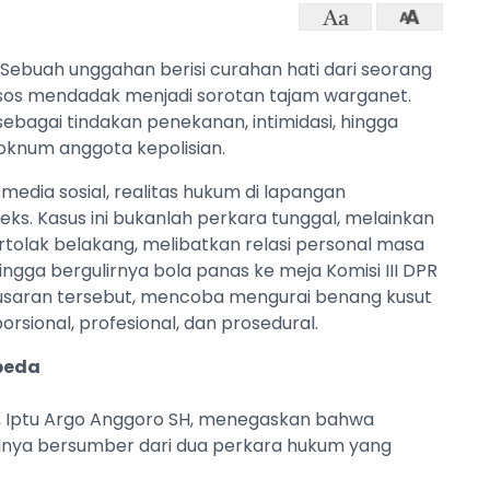
 Sebuah unggahan berisi curahan hati dari seorang
dsos mendadak menjadi sorotan tajam warganet.
bagai tindakan penekanan, intimidasi, hingga
oknum anggota kepolisian.
media sosial, realitas hukum di lapangan
ks. Kasus ini bukanlah perkara tunggal, melainkan
tolak belakang, melibatkan relasi personal masa
ngga bergulirnya bola panas ke meja Komisi III DPR
 pusaran tersebut, mencoba mengurai benang kusut
sional, profesional, dan prosedural.
rbeda
n, Iptu Argo Anggoro SH, menegaskan bahwa
ulnya bersumber dari dua perkara hukum yang