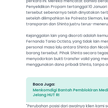
perkara ini. Mereka mencatat bahwa berd
Penyelidikan Propam tertanggal 10 Januari 
tersebut sebenarnya telah dinyatakan terb
setelah dilimpahkan ke Polresta Sleman, k
transparan dan Shinta justru terus-menerus 
Kejanggalan lain yang disoroti adalah kem
Fernanda Tania Octista, yang tidak lain m
personal masa lalu antara Shinta dan Nico
barang tersebut. Pihak Shinta secara te
menyodorkan bukti transfer valid yang me
menggunakan dana pribadi Shinta, tanpa ad
Baca Juga:
Menkomdigi Bantah Pemblokiran Med
Jelang HUT RI
"Perubahan posisi dari awalnya klien kami s