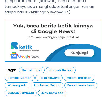
penguatan moral (selawat), Bumi Sembada
tampaknya siap menghadapi tantangan zaman
tanpa harus kehilangan jiwanya. (*)
Tags:
Berita Utama
Hari Jadi Sleman
Pemkab Sleman
Harda Kiswaya
Malam Tirakatan
Wayang Kulit
Kolaborasi Dalang
Kebudayaan Jawa
Sleman Sembada
Bumi Sembada