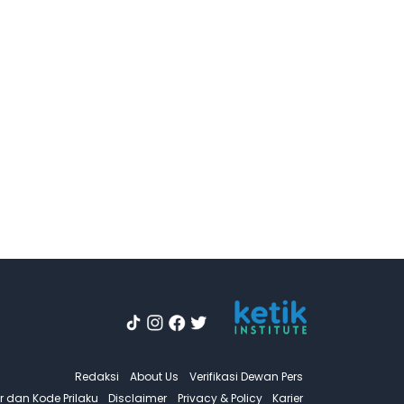
Redaksi
About Us
Verifikasi Dewan Pers
 dan Kode Prilaku
Disclaimer
Privacy & Policy
Karier