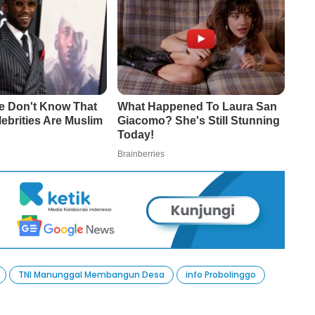
TNI Manunggal Membangun Desa
info Probolinggo