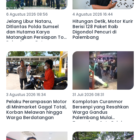
6 Agustus 2026 08:56
4 Agustus 2026 16:44
Jelang Libur Nataru,
Hitungan Detik, Motor Kurir
Ditlantas Polda Sumsel
Berisi 128 Paket Raib
dan Hutama Karya
Digondol Pencuri di
Matangkan Persiapan Tol
Palembang
Palembang–Betung
3 Agustus 2026 16:34
31 Juli 2026 08:31
Pelaku Perampasan Motor
Komplotan Curanmor
di Minimarket Gagal Total,
Bersenpi yang Resahkan
Korban Melawan hingga
Warga Gandus
Warga Berdatangan
Palembang Mulai
Terungkap, Satu Pelaku
Dicokok Polisi