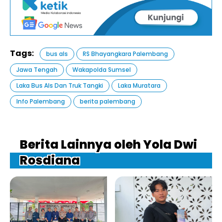
Tags:
bus als
RS Bhayangkara Palembang
Jawa Tengah
Wakapolda Sumsel
Laka Bus Als Dan Truk Tangki
Laka Muratara
Info Palembang
berita palembang
Berita Lainnya oleh Yola Dwi
Rosdiana