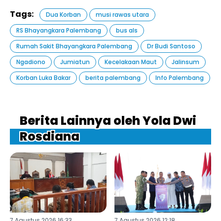
Tags:
Dua Korban
musi rawas utara
RS Bhayangkara Palembang
bus als
Rumah Sakit Bhayangkara Palembang
Dr Budi Santoso
Ngadiono
Jumiatun
Kecelakaan Maut
Jalinsum
Korban Luka Bakar
berita palembang
Info Palembang
Berita Lainnya oleh Yola Dwi
Rosdiana
7 Agustus 2026 16:33
7 Agustus 2026 12:18