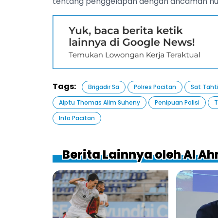
tentang penggelapan dengan ancaman hu
Tags:
Brigadir Sa
Polres Pacitan
Sat Tahti
Aiptu Thomas Alim Suheny
Penipuan Polisi
T
Info Pacitan
Berita Lainnya oleh Al A