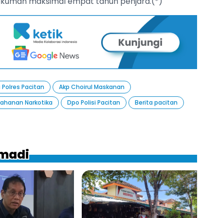
kuman maksimal empat tahun penjara.(*)
 Polres Pacitan
Akp Choirul Maskanan
ahanan Narkotika
Dpo Polisi Pacitan
Berita pacitan
hmadi