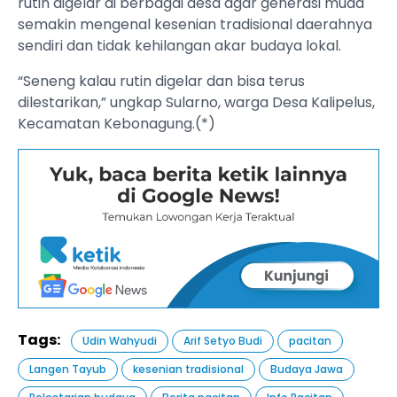
rutin digelar di berbagai desa agar generasi muda
semakin mengenal kesenian tradisional daerahnya
sendiri dan tidak kehilangan akar budaya lokal.
“Seneng kalau rutin digelar dan bisa terus
dilestarikan,” ungkap Sularno, warga Desa Kalipelus,
Kecamatan Kebonagung.(*)
Tags:
Udin Wahyudi
Arif Setyo Budi
pacitan
Langen Tayub
kesenian tradisional
Budaya Jawa