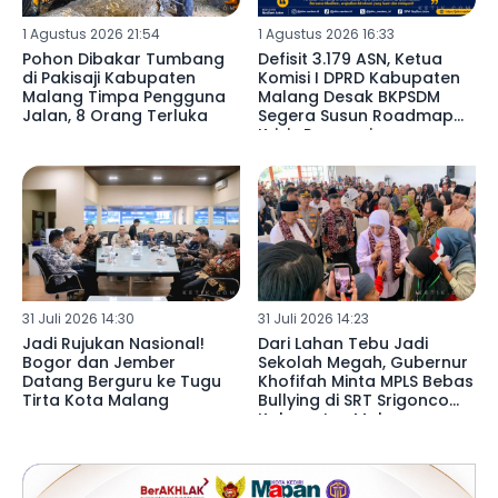
1 Agustus 2026 21:54
1 Agustus 2026 16:33
Pohon Dibakar Tumbang
Defisit 3.179 ASN, Ketua
di Pakisaji Kabupaten
Komisi I DPRD Kabupaten
Malang Timpa Pengguna
Malang Desak BKPSDM
Jalan, 8 Orang Terluka
Segera Susun Roadmap
Krisis Pegawai ‎
31 Juli 2026 14:30
31 Juli 2026 14:23
‎Jadi Rujukan Nasional!
Dari Lahan Tebu Jadi
Bogor dan Jember
Sekolah Megah, Gubernur
Datang Berguru ke Tugu
Khofifah Minta MPLS Bebas
Tirta Kota Malang ‎
Bullying di SRT Srigonco
Kabupaten Malang ‎