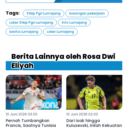
Tags:
Stkip Pgri Lumajang
lowongan pekerjaan
Loker Stkip Pgri Lumajang
Info Lumajang
berita Lumajang
Loker Lumajang
Berita Lainnya oleh Rosa Dwi
Eliyah
10 Juni 2026 03:00
10 Juni 2026 02:00
Pernah Tumbangkan
Dari Isak hingga
Prancis, Saatnya Tunisia
Kulusevski, Inilah Kekuatan