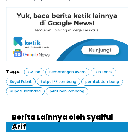
Tags:
Cv Jpn
Pemotongan Ayam
Izin Pabrik
Segel Pabrik
Satpol PP Jombang
pemkab Jombang
Bupati Jombang
perizinan jombang
Berita Lainnya oleh Syaiful
Arif