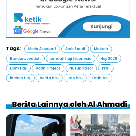
Tags:
Maria Assegaff
Arab Saudi
Makkah
Bandara Jeddah
jemaah haji Indonesia
Haji 2026
Dam Haji
Adahi Project
Nusuk Masar
PPIH
Ibadah Haji
berita haji
info haji
Ketik Haji
Berita Lainnya oleh Al Ahmadi