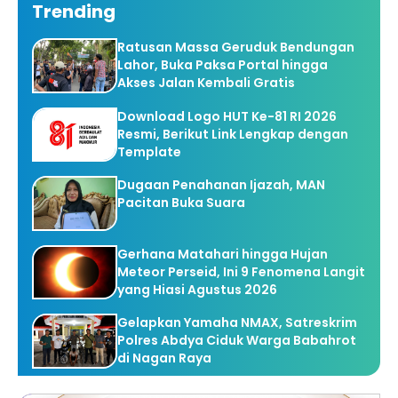
Trending
Ratusan Massa Geruduk Bendungan
Lahor, Buka Paksa Portal hingga
Akses Jalan Kembali Gratis
Download Logo HUT Ke-81 RI 2026
Resmi, Berikut Link Lengkap dengan
Template
Dugaan Penahanan Ijazah, MAN
Pacitan Buka Suara
Gerhana Matahari hingga Hujan
Meteor Perseid, Ini 9 Fenomena Langit
yang Hiasi Agustus 2026
Gelapkan Yamaha NMAX, Satreskrim
Polres Abdya Ciduk Warga Babahrot
di Nagan Raya