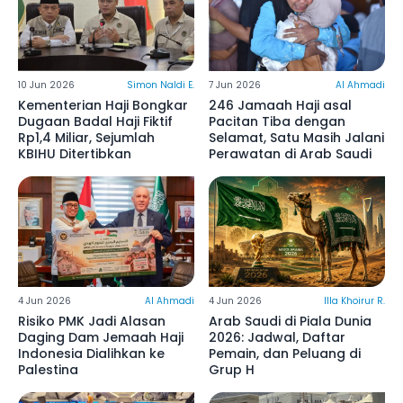
10 Jun 2026
Simon Naldi E.
7 Jun 2026
Al Ahmadi
Kementerian Haji Bongkar
246 Jamaah Haji asal
Dugaan Badal Haji Fiktif
Pacitan Tiba dengan
Rp1,4 Miliar, Sejumlah
Selamat, Satu Masih Jalani
KBIHU Ditertibkan
Perawatan di Arab Saudi
4 Jun 2026
Al Ahmadi
4 Jun 2026
Illa Khoirur R.
Risiko PMK Jadi Alasan
Arab Saudi di Piala Dunia
Daging Dam Jemaah Haji
2026: Jadwal, Daftar
Indonesia Dialihkan ke
Pemain, dan Peluang di
Palestina
Grup H