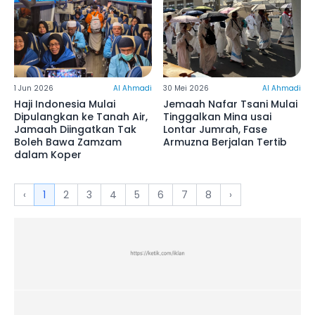
1 Jun 2026
Al Ahmadi
30 Mei 2026
Al Ahmadi
Haji Indonesia Mulai
Jemaah Nafar Tsani Mulai
Dipulangkan ke Tanah Air,
Tinggalkan Mina usai
Jamaah Diingatkan Tak
Lontar Jumrah, Fase
Boleh Bawa Zamzam
Armuzna Berjalan Tertib
dalam Koper
‹
1
2
3
4
5
6
7
8
›