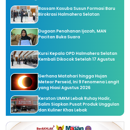
Bassam Kasuba Susun Formasi Baru
Birokrasi Halmahera Selatan
Dugaan Penahanan Ijazah, MAN
Pacitan Buka Suara
Kursi Kepala OPD Halmahera Selatan
Kembali Dikocok Setelah 17 Agustus
Gerhana Matahari hingga Hujan
Meteor Perseid, Ini 9 Fenomena Langit
yang Hiasi Agustus 2026
Keraton UMKM Lebak Ruhay Hadir,
Salim Siapkan Pusat Produk Unggulan
dan Kuliner Khas Lebak