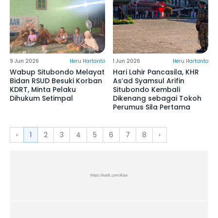
9 Jun 2026
Heru Hartanto
1 Jun 2026
Heru Hartanto
Wabup Situbondo Melayat
Hari Lahir Pancasila, KHR
Bidan RSUD Besuki Korban
As’ad Syamsul Arifin
KDRT, Minta Pelaku
Situbondo Kembali
Dihukum Setimpal
Dikenang sebagai Tokoh
Perumus Sila Pertama
‹
1
2
3
4
5
6
7
8
›