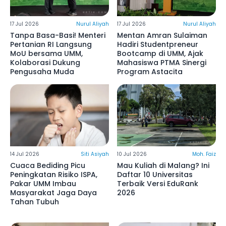
17 Jul 2026
Nurul Aliyah
17 Jul 2026
Nurul Aliyah
Tanpa Basa-Basi! Menteri
Mentan Amran Sulaiman
Pertanian RI Langsung
Hadiri Studentpreneur
MoU bersama UMM,
Bootcamp di UMM, Ajak
Kolaborasi Dukung
Mahasiswa PTMA Sinergi
Pengusaha Muda
Program Astacita
14 Jul 2026
Siti Asiyah
10 Jul 2026
Moh. Faiz
Cuaca Bediding Picu
Mau Kuliah di Malang? Ini
Peningkatan Risiko ISPA,
Daftar 10 Universitas
Pakar UMM Imbau
Terbaik Versi EduRank
Masyarakat Jaga Daya
2026
Tahan Tubuh