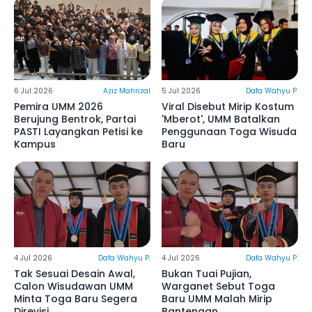
6 Jul 2026
Aziz Mahrizal
5 Jul 2026
Dafa Wahyu P.
Pemira UMM 2026
Viral Disebut Mirip Kostum
Berujung Bentrok, Partai
'Mberot', UMM Batalkan
PASTI Layangkan Petisi ke
Penggunaan Toga Wisuda
Kampus
Baru
4 Jul 2026
Dafa Wahyu P.
4 Jul 2026
Dafa Wahyu P.
Tak Sesuai Desain Awal,
Bukan Tuai Pujian,
Calon Wisudawan UMM
Warganet Sebut Toga
Minta Toga Baru Segera
Baru UMM Malah Mirip
Direvisi
Bantengan