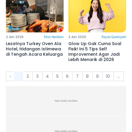
2 Jan 2026
Fitra Herdian
2 Jan 2026
Fayza Qudsiyah
Lezatnya Turkey Oven Ala
Glow Up Gak Cuma Soal
Hotel, Hidangan Istimewa
Fisik! Ini 5 Tips Self
di Tengah Acara Keluarga
Improvement Agar Jadi
Lebih Menarik di 2026
‹
1
2
3
4
5
6
7
8
9
10
...
16