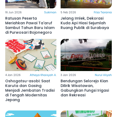
16 Jun 2026
Sukiman
5 Feb 2026
Filza Tiarania
Ratusan Peserta
Jelang Imlek, Dekorasi
Meriahkan Pawai Ta'aruf
Kuda Api Hiasi Sejumlah
Sambut Tahun Baru Islam
Ruang Publik di Surabaya
di Purwosari Bojonegoro
4 Jan 2026
Athaya Khaisyah A.
3 Jan 2026
Nurul Aliyah
Oshogatsu-asobi: Saat
Bendungan Selorejo Kian
Karuta dan Gasing
Dilirik Wisatawan,
Menjadi Jembatan Tradisi
Gabungkan Fungsi Irigasi
di Tengah Modernitas
dan Rekreasi
Jepang