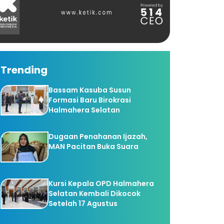
Trending
Bassam Kasuba Susun
Formasi Baru Birokrasi
Halmahera Selatan
Dugaan Penahanan Ijazah,
MAN Pacitan Buka Suara
Kursi Kepala OPD Halmahera
Selatan Kembali Dikocok
Setelah 17 Agustus