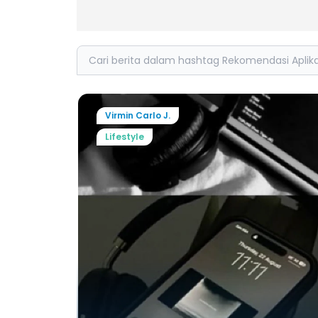
Search
Virmin Carlo J.
Lifestyle