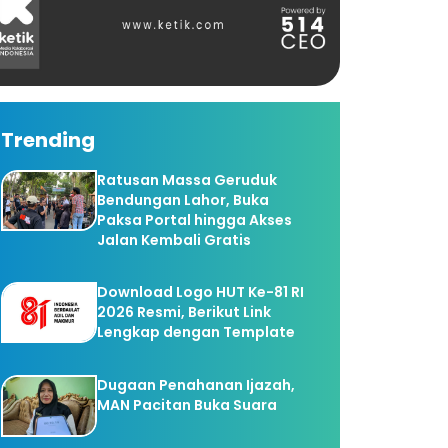
Trending
Ratusan Massa Geruduk
Bendungan Lahor, Buka
Paksa Portal hingga Akses
Jalan Kembali Gratis
Download Logo HUT Ke-81 RI
2026 Resmi, Berikut Link
Lengkap dengan Template
Dugaan Penahanan Ijazah,
MAN Pacitan Buka Suara