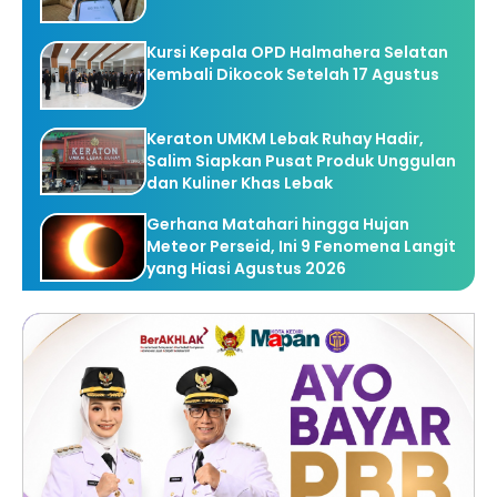
Kursi Kepala OPD Halmahera Selatan
Kembali Dikocok Setelah 17 Agustus
Keraton UMKM Lebak Ruhay Hadir,
Salim Siapkan Pusat Produk Unggulan
dan Kuliner Khas Lebak
Gerhana Matahari hingga Hujan
Meteor Perseid, Ini 9 Fenomena Langit
yang Hiasi Agustus 2026